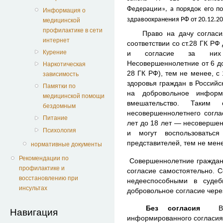
Федерации»
, а порядок его п
Информация о
здравоохранения РФ от 20.12.20
медицинской
профилактике в сети
Право на дачу согласия 
интернет
соответствии со ст.28 ГК РФ
Курение
и согласие за них 
Несовершеннолетние от 6 до
Наркотическая
28 ГК РФ), тем не менее, с
зависимость
здоровья граждан в Россий
Памятки по
на добровольное информ
медицинской помощи
вмешательство. Так
бездомным
несовершеннолетнего согла
Питание
лет до 18 лет — несовершен
Психология
и могут воспользоватьс
представителей, тем не мен
нормативные документы
Рекомендации по
Совершеннолетние граждан
профилактике и
согласие самостоятельно. 
восстановлению при
недееспособными в суде
инсультах
добровольное согласие чере
Без согласия
Навигация
информированного согласия 