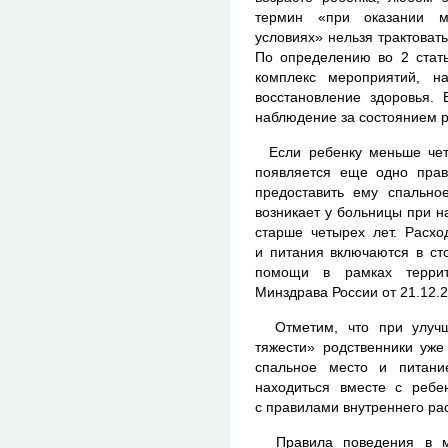
термин «при оказании м
условиях» нельзя трактоват
По определению во 2 ста
комплекс мероприятий, н
восстановление здоровья. 
наблюдение за состоянием р
Если ребенку меньше четы
появляется еще одно прав
предоставить ему спально
возникает у больницы при н
старше четырех лет. Расхо
и питания включаются в ст
помощи в рамках терри
Минздрава России от 21.12.2
Отметим, что при улучш
тяжести» родственники уже
спальное место и питани
находиться вместе с ребе
с правилами внутреннего ра
Правила поведения в ме