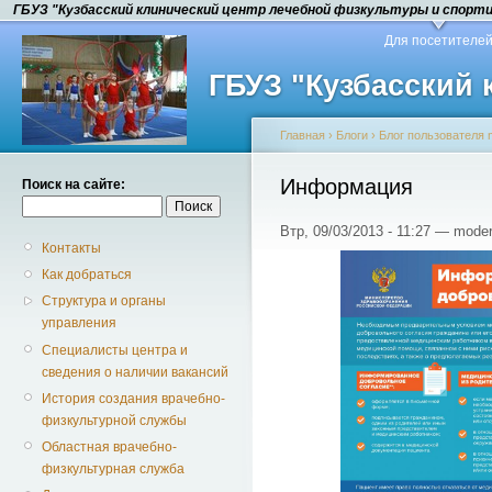
ГБУЗ "Кузбасский клинический центр лечебной физкультуры и спорт
Для посетителе
ГБУЗ "Кузбасский
Главная
›
Блоги
›
Блог пользователя 
Информация
Поиск на сайте:
Втр, 09/03/2013 - 11:27 — moder
Контакты
Как добраться
Структура и органы
управления
Специалисты центра и
сведения о наличии вакансий
История создания врачебно-
физкультурной службы
Областная врачебно-
физкультурная служба