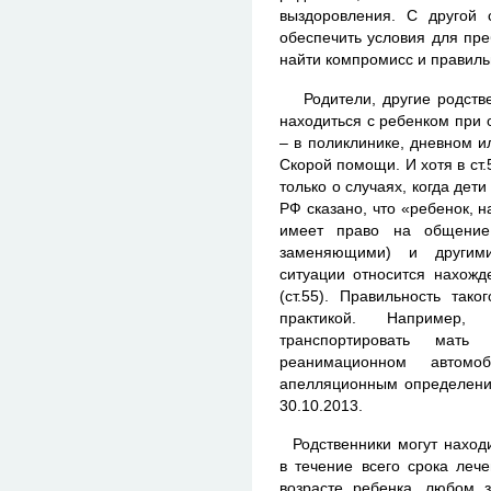
выздоровления. С другой 
обеспечить условия для пр
найти компромисс и правиль
Родители, другие родствен
находиться с ребенком при
– в поликлинике, дневном и
Скорой помощи. И хотя в ст
только о случаях, когда дет
РФ сказано, что «ребенок, 
имеет право на общение
заменяющими) и другими
ситуации относится нахожд
(ст.55). Правильность так
практикой. Например
транспортировать мат
реанимационном автом
апелляционным определение
30.10.2013.
Родственники могут находи
в течение всего срока леч
возрасте ребенка, любом з