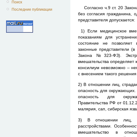
Поиск
Согласно ч.9 ст. 20 Закон
Последние публикации
без согласия гражданина, о
представителя допускается:
1) Если медицинское вме
показаниям для устранен
состояние не позволяет 
законные представители
(в 
Закона №323-ФЗ).
Экст
вмешательства
определяет к
консилиум невоз
можно – не
с внесением такого решения
2) В отношении лиц, страд
опасность для окружающих.
опасность для окру
Правительства РФ от 01.12.
малярия, сап, сибирская язва
3) В отношении лиц, с
расстройствами. Особеннос
вмешательство в отно