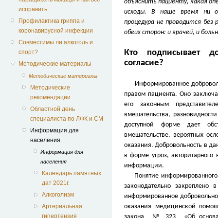
объяснить пациенту, какая оп
исправить
исходы. В наше время ни о
Профилактика гриппа и
процедура не проводится без
коронавирусной инфекции
обеих сторон: и врачей, и боль
Совместимы ли алкоголь и
Кто подписывает до
спорт?
согласие?
Методические материалы
Методические материалы
Информированное добровольн
Методические
правом пациента. Оно заключ
рекомендации
его законным представител
Областной день
вмешательства, разновидности
специалиста по ЛФК и СМ
доступной форме дает обс
Информация для
вмешательстве, вероятных осл
населения
оказания. Добровольность в да
Информация для
в форме угроз, авторитарного
населения
информации.
Календарь памятных
Понятие информированного д
дат 2021г.
законодательно закреплено 
Алкоголизм
информированное добровольно
оказания медицинской помощи
Артериальная
гипертензия
закона № 323 «Об основах 