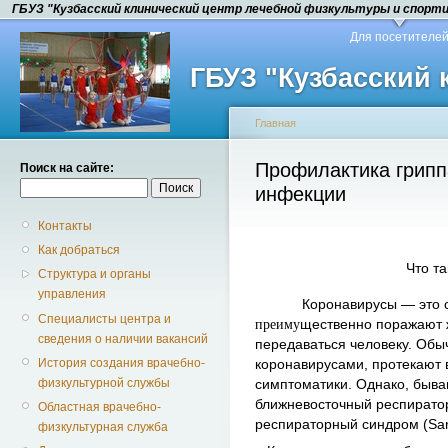
ГБУЗ "Кузбасский клинический центр лечебной физкультуры и спорт
Для посетителе
ГБУЗ "Кузбасский
Главная
Профилактика грипп
Поиск на сайте:
инфекции
Контакты
Как добраться
Что т
Структура и органы
управления
Коронавирусы — это 
Специалисты центра и
преиму
щественно поражают ж
сведения о наличии вакансий
передаваться человеку. Обы
История создания врачебно-
коронавирусами, протекают 
физкультурной службы
симптоматики. Однако, быва
ближневосточный респирато
Областная врачебно-
респираторный синдром (
Sa
физкультурная служба