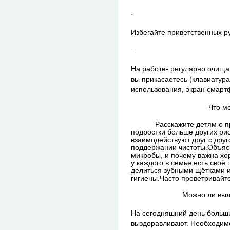
·
Избегайте приветственных р
·
На работе- регулярно очищай
вы прикасаетесь (клавиатур
использования, экран смартф
Что м
Расскажите детям о п
подростки больше других рис
взаимодействуют друг с друг
поддержании чистоты.
Объяс
микробы, и почему важна хор
у каждого в семье есть своё
делиться зубными щётками 
гигиены.
Часто проветривайт
Можно ли выл
На сегодняшний день больш
выздоравливают. Необходим