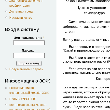
Каковы симптомы заболева
Диагностика, лечение и
реабилитация
·
Чувство усталости
·
Доступная среда
температура
·
Наставничество
Симптомы во многом схо
заболеваниями, часто имити
Вход в систему
на грипп.
Имя пользователя:
*
Если у вас есть аналогичны
·
Вы посещали в последни
(Китай и прилегающие реги
Пароль:
*
·
Вы были в контакте с ке
в зоны повышенного риска (
Если ответ на эти вопро
Получить новый пароль
отнестись максимально вним
Как пер
Информация о ЗОЖ
Как и другие респираторные
Рекомендации по
через капли, которые образ
скандинавской ходьбе. ЗОЖ
кашляет или чихает. Кроме т
БУДЬ В КУРСЕ ГТО
кто-то касается любой загр
Как плохая осанка мешает
ручки. Люди заражаются, ко
наращивать мышцы и как всё