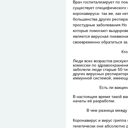
Врач госпитализирует по пок
существует специфического 
коронавируса- так же, как н
большинства других респир
простудные заболевания.
Но 
которые помогают выздорове
является вирусная пневмони
своевременно обратиться з
Кто
Люди всех возрастов рискуют
комиссии по здравоохранени
заболели люди старше 50-ти 
других вирусных респиратор
иммунной системой, имеющие
Есть ли вакцин
В настоящее время такой вак
начаты её разработки.
В чем разница между
Коронавирус и вирус гриппа
генетически они абсолютно 