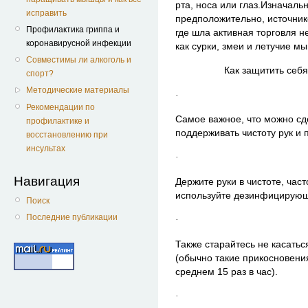
рта, носа или глаз.
Изначальн
исправить
предположительно, источник
Профилактика гриппа и
где шла активная торговля н
коронавирусной инфекции
как сурки, змеи и летучие м
Совместимы ли алкоголь и
Как защитить себ
спорт?
Методические материалы
·
Рекомендации по
Самое важное, что можно сд
профилактике и
поддерживать чистоту рук и 
восстановлению при
инсультах
·
Навигация
Держите руки в чистоте, час
используйте дезинфицирующ
Поиск
Последние публикации
·
Также старайтесь не касатьс
(обычно такие прикосновени
среднем 15 раз в час).
·