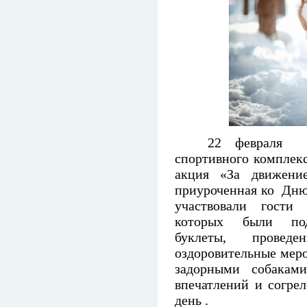
22 февраля
н
спортивного комплек
акция «За движени
приуроченная ко Дню
участвовали гости 
которых были под
буклеты, проведе
оздоровительные мер
задорными собаками
впечатлений и согре
день .