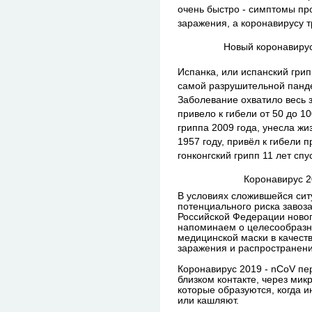
очень быстро - симптомы пр
заражения, а коронавирусу т
Новый коронавиру
Испанка, или испанский гри
самой разрушительной панде
Заболевание охватило весь з
привело к гибели от 50 до 1
гриппа 2009 года, унесла жи
1957 году, привёл к гибели 
гонконгский грипп 11 лет сп
Коронавирус 
В условиях сложившейся сит
потенциального риска завоз
Российской Федерации новог
напоминаем о целесообразн
медицинской маски в качес
заражения и распространен
Коронавирус 2019 -
nCoV
пе
близком контакте, через ми
которые образуются, когда 
или кашляют.