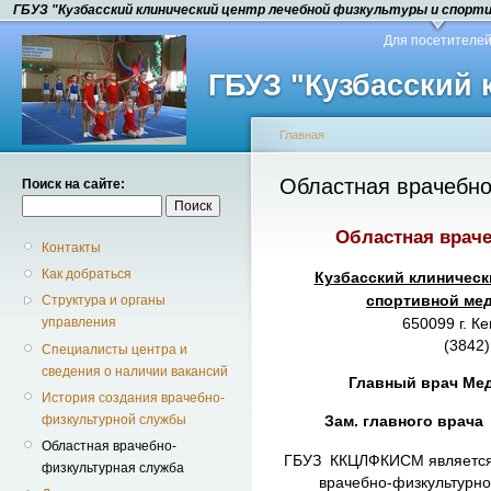
ГБУЗ "Кузбасский клинический центр лечебной физкультуры и спорт
Для посетителе
ГБУЗ "Кузбасский
Главная
Областная врачебно
Поиск на сайте:
Областная врач
Контакты
Как добраться
Кузбасский клиническ
спортивной ме
Структура и органы
650099 г. К
управления
(3842)
Специалисты центра и
сведения о наличии вакансий
Главный врач Ме
История создания врачебно-
физкультурной службы
Зам. главного врача
Областная врачебно-
ГБУЗ ККЦЛФКИСМ является 
физкультурная служба
врачебно-физкультурно