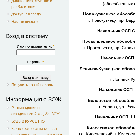
Диагностика, лечение и
(обособленных 
реабилитация
Новокузнецкое обособ
Доступная среда
г. Новокузнецк, пр. Бар
Наставничество
Начальник ОСП С
Вход в систему
Прокопьевское обособл
Имя пользователя:
*
г. Прокопьевск, пр. Строи
Начальник ОСП
Пароль:
*
Ленинск-Кузнецкое обос
г. Ленинск-К
Получить новый пароль
Начальник ОСП 
Информация о ЗОЖ
Беловское обособлен
г. Белово, ул. Роз
Рекомендации по
скандинавской ходьбе. ЗОЖ
Начальник ОСП Ш
БУДЬ В КУРСЕ ГТО
Киселевское обособле
Как плохая осанка мешает
г.о. Киселевский, г. Киселе
наращивать мышцы и как всё