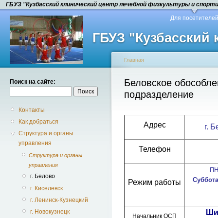
ГБУЗ "Кузбасский клинический центр лечебной физкультуры и спорт
Для посетителе
ГБУЗ "Кузбасский
Главная
Беловское обособле
Поиск на сайте:
подразделение
Контакты
Как добраться
Адрес
г. 
Структура и органы
управления
Телефон
Структура и органы
управления
ПН
г. Белово
Суббот
Режим работы
г. Киселевск
г. Ленинск-Кузнецкий
Ши
г. Новокузнецк
Начальник ОСП