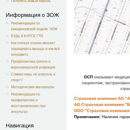
Получить новый пароль
Информация о ЗОЖ
Рекомендации по
скандинавской ходьбе. ЗОЖ
БУДЬ В КУРСЕ ГТО
Как плохая осанка мешает
наращивать мышцы и как всё
исправить
Профилактика гриппа и
коронавирусной инфекции
Совместимы ли алкоголь и
ОСП
оказывает медицин
спорт?
пациентам, застрахова
Методические материалы
стр
Рекомендации по
Страховая компания АО 
профилактике и
АО Страховая компания 
восстановлению при
ООО "Страховая компан
инсультах
Примечание:
Наличие гаран
Навигация