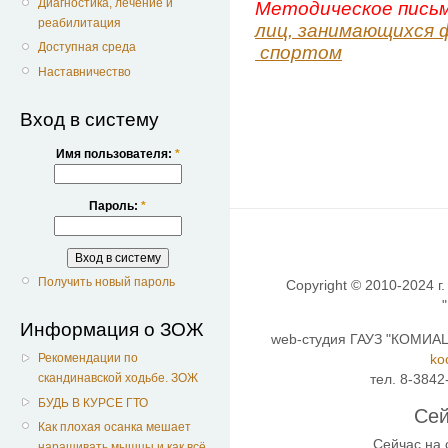
Диагностика, лечение и
Методическое пись
реабилитация
лиц, занимающихся 
Доступная среда
спортом
Наставничество
Вход в систему
Имя пользователя:
*
Пароль:
*
Получить новый пароль
Copyright © 2010-2024 г.
Информация о ЗОЖ
web-студия ГАУЗ "КОМИАЦ"
ko
Рекомендации по
тел. 8-3842
скандинавской ходьбе. ЗОЖ
БУДЬ В КУРСЕ ГТО
Сей
Как плохая осанка мешает
Сейчас на
наращивать мышцы и как всё