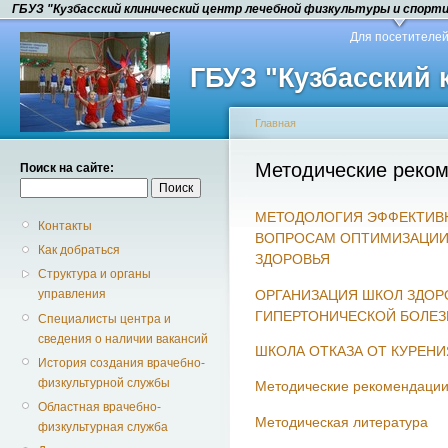
ГБУЗ "Кузбасский клинический центр лечебной физкультуры и спорт
Для посетителе
ГБУЗ "Кузбасский
Главная
Методические реко
Поиск на сайте:
МЕТОДОЛОГИЯ ЭФФЕКТИВ
Контакты
ВОПРОСАМ ОПТИМИЗАЦИИ
Как добраться
ЗДОРОВЬЯ
Структура и органы
ОРГАНИЗАЦИЯ ШКОЛ ЗДОР
управления
ГИПЕРТОНИЧЕСКОЙ БОЛЕ
Специалисты центра и
сведения о наличии вакансий
ШКОЛА ОТКАЗА ОТ КУРЕНИ
История создания врачебно-
физкультурной службы
Методические рекомендации 
Областная врачебно-
Методическая литература
физкультурная служба