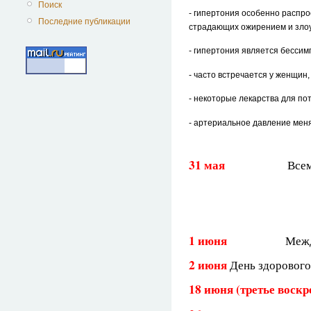
Поиск
- гипертония особенно распро
Последние публикации
страдающих ожирением и зло
- гипертония является бесси
- часто встречается у женщин
- некоторые лекарства для по
- артериальное давление меняе
31 мая
Всем
1 июня
Межд
2 июня
День здорового
18 июня (третье воск