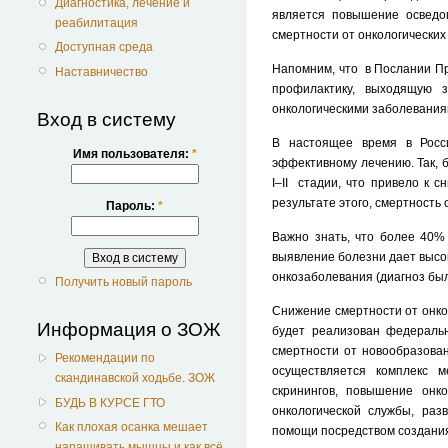
Диагностика, лечение и
является повышение осведо
реабилитация
смертности от онкологических
Доступная среда
Напомним, что в Послании П
Наставничество
профилактику, выходящую 
онкологическими заболевания
Вход в систему
В настоящее время в Росс
Имя пользователя:
*
эффективному лечению. Так, 
I–II стадии, что привело к
результате этого, смертность 
Пароль:
*
Важно знать, что более 40%
выявление болезни дает высок
онкозаболевания (диагноз был
Получить новый пароль
Снижение смертности от онко
Информация о ЗОЖ
будет реализован федеральн
смертности от новообразован
Рекомендации по
осуществляется комплекс м
скандинавской ходьбе. ЗОЖ
скринингов, повышение онк
БУДЬ В КУРСЕ ГТО
онкологической службы, ра
Как плохая осанка мешает
помощи посредством создани
наращивать мышцы и как всё