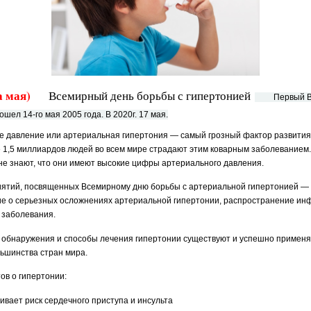
а мая)
Всемирный день борьбы с гипертонией
Первый Все
ел 14-го мая 2005 года. В 2020г. 17 мая.
вление или артериальная гипертония — самый грозный фактор развития 
е 1,5 миллиардов людей во всем мире страдают этим коварным заболеванием.
не знают, что они имеют высокие цифры артериального давления.
тий, посвященных Всемирному дню борьбы с артериальной гипертонией —
 о серьезных осложнениях артериальной гипертонии, распространение инф
 заболевания.
бнаружения и способы лечения гипертонии существуют и успешно применяю
ьшинства стран мира.
в о гипертонии:
ивает риск сердечного приступа и инсульта