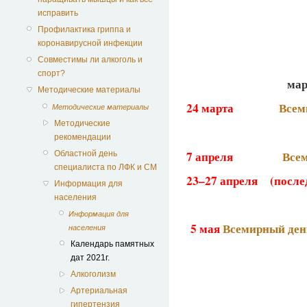
исправить
Профилактика гриппа и
коронавирусной инфекции
Совместимы ли алкоголь и
спорт?
мар
Методические материалы
24 марта
Всем
Методические материалы
Методические
апр
рекомендации
7 апреля
Всем
Областной день
специалиста по ЛФК и СМ
23–27 апреля
(после
Информация для
населения
Информация для
5 мая
Всемирный ден
населения
Календарь памятных
дат 2021г.
Алкоголизм
Артериальная
гипертензия