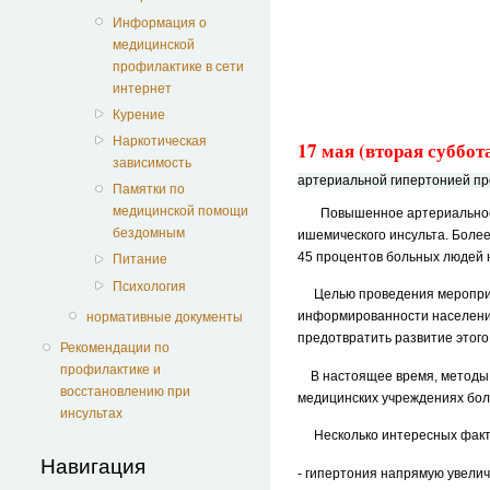
Информация о
медицинской
профилактике в сети
интернет
Курение
Наркотическая
17 мая (вторая суббот
зависимость
артериальной гипертонией прош
Памятки по
медицинской помощи
Повышенное артериальное да
бездомным
ишемического инсульта. Боле
45 процентов больных людей 
Питание
Психология
Целью проведения мероприя
информированности население
нормативные документы
предотвратить развитие этого
Рекомендации по
профилактике и
В настоящее время, методы о
восстановлению при
медицинских учреждениях бол
инсультах
Несколько интересных факто
Навигация
- гипертония напрямую увелич