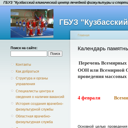
ГБУЗ "Кузбасский клинический центр лечебной физкультуры и спорт
ГБУЗ "Кузбасски
Главная
Календарь памятны
Поиск на сайте:
Перечень Всемирных 
Контакты
ООН или Всемирной О
Как добраться
проведения массовых 
Структура и органы
управления
Специалисты центра и
4 февраля
Всеми
сведения о наличии вакансий
История создания врачебно-
физкультурной службы
Областная врачебно-
физкультурная служба
Основной целью проведения 