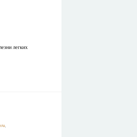
лезни легких
.ru
,