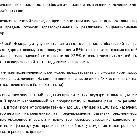
мленности о раке, его профилактике, раннем выявлении и лечении для
 заболеваний.
резидента Российской Федерации особое внимание уделено необходимости
за пределы отрасли здравоохранения, и реализации общенациональ
ми.
ийской Федерации улучшилось активное выявление заболеваний на ра
благодаря активному онкопоиску уже почти 56% всех злокачественных ново
 снижению одногодичной летальности до 22,5% и повышению пятилетней в
от новообразований в 2017 году снизилась на 3,6%.
 случаев возникновения рака можно предотвратить с помощью норм здоро
ий шанс излечения. На сегодняшний день в мире живет 43,8 млн человек, н
 поставлен пять и более лет назад).
логических заболеваний – одна из приоритетных государственных задач. В 
ый проект, направленный на профилактику и лечение рака. Его резуль
ий, в том числе от злокачественных (до 185 случаев на 100 тыс. населени
ероприятий, направленных на предупреждение развития онкологическ
онастороженности врачей и пациентов, совершенствование кадрового и 
звитие инфраструктуры профильных лечебных учреждений и контроля кач
я сети референс-центров.