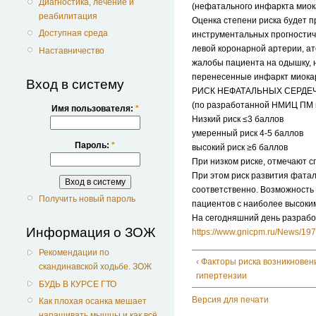
Диагностика, лечение и
(нефатального инфаркта миока
реабилитация
Оценка степени риска будет п
Доступная среда
инструментальных прогностиче
левой коронарной артерии, ате
Наставничество
жалобы пациента на одышку, н
перенесенные инфаркт миокард
Вход в систему
РИСК НЕФАТАЛЬНЫХ СЕРДЕ
(по разработанной НМИЦ ПМ 
Имя пользователя:
*
Низкий риск ≤3 баллов
умеренный риск 4-5 баллов
Пароль:
*
высокий риск ≥6 баллов
При низком риске, отмечают с
При этом риск развития фата
соответственно. Возможность
Получить новый пароль
пациентов с наиболее высоки
На сегодняшний день разрабо
Информация о ЗОЖ
https://www.gnicpm.ru/News/19
Рекомендации по
‹ Факторы риска возникнове
скандинавской ходьбе. ЗОЖ
гипертензии
БУДЬ В КУРСЕ ГТО
Версия для печати
Как плохая осанка мешает
наращивать мышцы и как всё