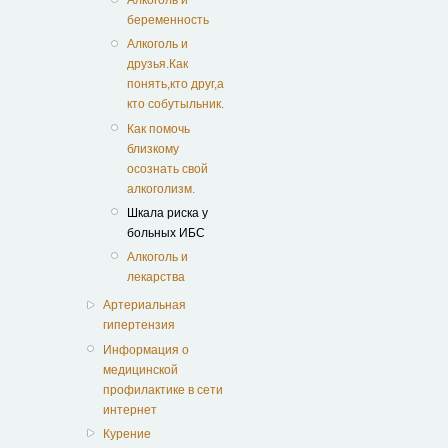
Алкоголь и
беременность
Алкоголь и
друзья.Как
понять,кто друг,а
кто собутыльник.
Как помочь
близкому
осознать свой
алкоголизм.
Шкала риска у
больных ИБС
Алкоголь и
лекарства
Артериальная
гипертензия
Информация о
медицинской
профилактике в сети
интернет
Курение