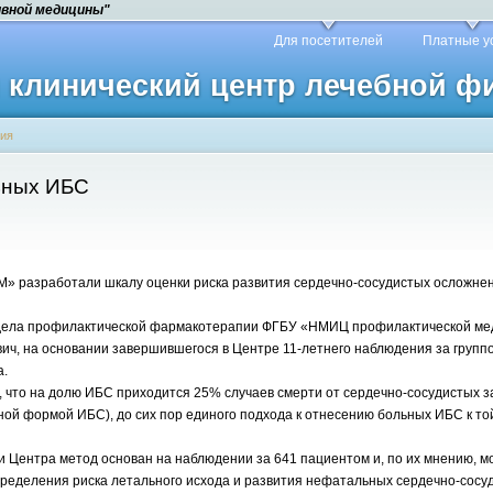
ивной медицины"
Для посетителей
Платные у
й клинический центр лечебной 
зия
ьных ИБС
разработали шкалу оценки риска развития сердечно-сосудистых осложнени
тдела профилактической фармакотерапии ФГБУ «НМИЦ профилактической ме
вич, на основании завершившегося в Центре 11-летнего наблюдения за групп
а.
о, что на долю ИБС приходится 25% случаев смерти от сердечно-сосудистых 
ой формой ИБС), до сих пор единого подхода к отнесению больных ИБС к той
Центра метод основан на наблюдении за 641 пациентом и, по их мнению, м
пределения риска летального исхода и развития нефатальных сердечно-сос