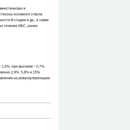
амнестических и
стеноза основного ствола
ти III стадии и др., а также
ое течение ИБС, ранее
 1,6%, при высоком – 5,7%.
венно 2,9%, 5,8% и 15%
авлении на реваскуляризацию