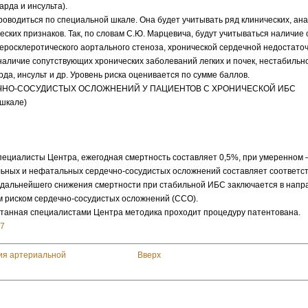
рда и инсульта).
роводиться по специальной шкале. Она будет учитывать ряд клинических, ан
ских признаков. Так, по словам С.Ю. Марцевича, будут учитываться наличие 
росклеротического аортального стеноза, хронической сердечной недостаточнос
аличие сопутствующих хронических заболеваний легких и почек, нестабильн
а, инсульт и др. Уровень риска оценивается по сумме баллов.
ЧНО-СОСУДИСТЫХ ОСЛОЖНЕНИЙ У ПАЦИЕНТОВ С ХРОНИЧЕСКОЙ ИБС
шкале)
пециалисты Центра, ежегодная смертность составляет 0,5%, при умеренном –
льных и нефатальных сердечно-сосудистых осложнений составляет соответст
 дальнейшего снижения смертности при стабильной ИБС заключается в напр
м риском сердечно-сосудистых осложнений (ССО).
танная специалистами Центра методика проходит процедуру патентована.
77
ния артериальной
Вверх