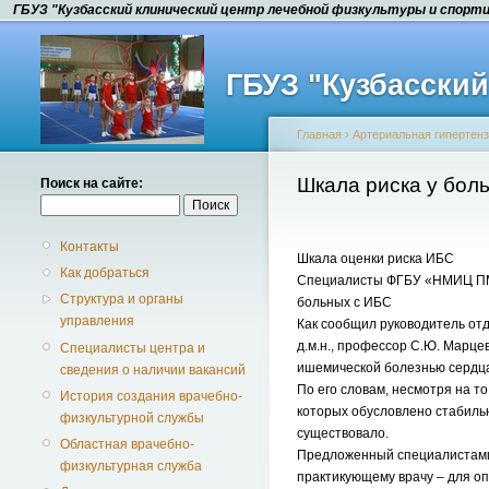
ГБУЗ "Кузбасский клинический центр лечебной физкультуры и спорт
ГБУЗ "Кузбасски
Главная
›
Артериальная гипертен
Шкала риска у бол
Поиск на сайте:
Контакты
Шкала оценки риска ИБС
Как добраться
Специалисты ФГБУ «НМИЦ ПМ» 
Структура и органы
больных с ИБС
управления
Как сообщил руководитель о
д.м.н., профессор С.Ю. Марце
Специалисты центра и
ишемической болезнью сердц
сведения о наличии вакансий
По его словам, несмотря на т
История создания врачебно-
которых обусловлено стабильн
физкультурной службы
существовало.
Областная врачебно-
Предложенный специалистами 
физкультурная служба
практикующему врачу – для о