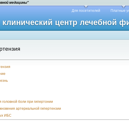
ивной медицины"
Для посетителей
Платные у
й клинический центр лечебной 
ртензия
тензия
ние
лезнь
 головной боли при гипертонии
икновения артериальной гипертензии
ных ИБС