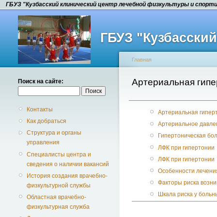
ГБУЗ "Кузбасский клинический центр лечебной физкультуры и спорт
ГБУЗ "Кузбасски
Главная
Артериальная гипе
Поиск на сайте:
Контакты
Артериальная гипер
Как добраться
Артериальное давле
Структура и органы
Гипертоническая бо
управления
ЛФК при гипертонии
Специалисты центра и
ЛФК при гипертонии
сведения о наличии вакансий
Особенности лечения
История создания врачебно-
Факторы риска возн
физкультурной службы
Шкала риска у боль
Областная врачебно-
физкультурная служба