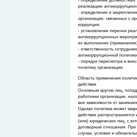
- определение должностных 
реализацию антикоррупцион
- определение и закреплени
организации, связанных с п
коррупции;
- установление перечня реа
антикоррупционных мероприя
их выполнения (применения)
- ответственность сотрудни
антикоррупционной политики
- порядок пересмотра и вне
политику организации.
Область применения политик
действие
Основным кругом лиц, попад
работники организации, нах
вне зависимости от занима
Однако политика может закре
действие распространяется и
(или) юридических лиц, с ко
договорные отношения. При 
случаи, условия и обязатель