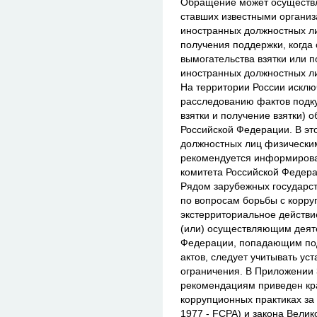
Обращение может осуществля
ставших известными организ
иностранных должностных л
получения поддержки, когда
вымогательства взятки или п
иностранных должностных л
На территории России исклю
расследованию фактов подк
взятки и получение взятки) 
Российской Федерации. В эт
должностных лиц физически
рекомендуется информирова
комитета Российской Федера
Рядом зарубежных государст
по вопросам борьбы с корру
экстерриториальное действи
(или) осуществляющим деяте
Федерации, попадающим под
актов, следует учитывать ус
ограничения. В Приложении
рекомендациям приведен кр
коррупционных практиках за р
1977 - FCPA) и закона Велик