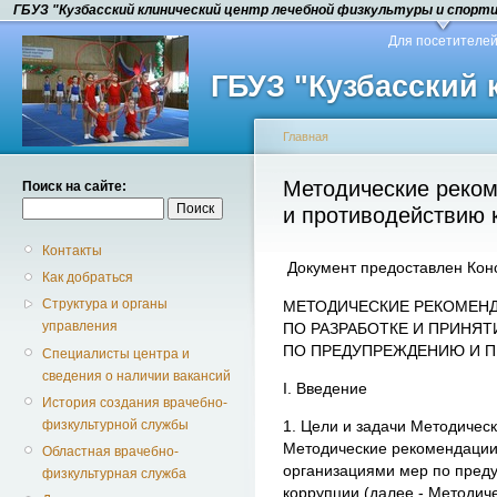
ГБУЗ "Кузбасский клинический центр лечебной физкультуры и спорт
Для посетителе
ГБУЗ "Кузбасский
Главная
Методические реко
Поиск на сайте:
и противодействию 
Контакты
Документ предоставлен Кон
Как добраться
Структура и органы
МЕТОДИЧЕСКИЕ РЕКОМЕН
управления
ПО РАЗРАБОТКЕ И ПРИНЯ
ПО ПРЕДУПРЕЖДЕНИЮ И 
Специалисты центра и
сведения о наличии вакансий
I. Введение
История создания врачебно-
физкультурной службы
1. Цели и задачи Методичес
Методические рекомендации
Областная врачебно-
организациями мер по пред
физкультурная служба
коррупции (далее - Методич