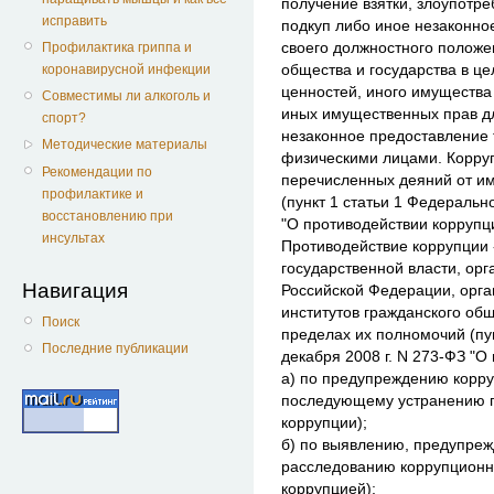
получение взятки, злоупотр
исправить
подкуп либо иное незаконно
своего должностного положе
Профилактика гриппа и
общества и государства в це
коронавирусной инфекции
ценностей, иного имущества
Совместимы ли алкоголь и
иных имущественных прав дл
спорт?
незаконное предоставление 
Методические материалы
физическими лицами. Корру
Рекомендации по
перечисленных деяний от им
профилактике и
(пункт 1 статьи 1 Федерально
восстановлению при
"О противодействии коррупци
инсультах
Противодействие коррупции 
государственной власти, орг
Навигация
Российской Федерации, орга
институтов гражданского общ
Поиск
пределах их полномочий (пун
Последние публикации
декабря 2008 г. N 273-ФЗ "О
а) по предупреждению корру
последующему устранению п
коррупции);
б) по выявлению, предупре
расследованию коррупционн
коррупцией);