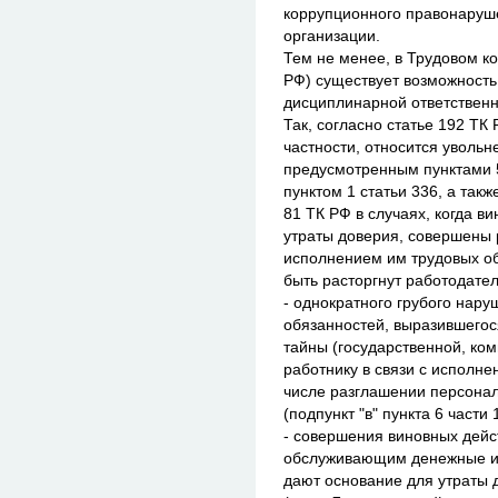
коррупционного правонаруше
организации.
Тем не менее, в Трудовом к
РФ) существует возможность
дисциплинарной ответственн
Так, согласно статье 192 ТК
частности, относится увольн
предусмотренным пунктами 5,
пунктом 1 статьи 336, а такж
81 ТК РФ в случаях, когда 
утраты доверия, совершены р
исполнением им трудовых об
быть расторгнут работодател
- однократного грубого нар
обязанностей, выразившегос
тайны (государственной, ком
работнику в связи с исполне
числе разглашении персонал
(подпункт "в" пункта 6 части 
- совершения виновных дейс
обслуживающим денежные ил
дают основание для утраты 