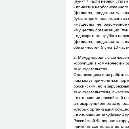
(пункт 7 части первой статьи
- принятия необоснованного
(филиала, представительств
бухгалтером, повлекшего за
имущества, неправомерное 
имуществу организации (пунк
- однократного грубого нар
(филиала, представительства
обязанностей (пункт 10 част
2. Международные соглашен
коррупции в коммерческих о
законодательство
Организациям и их работник
ним могут применяться норм
российским, но и зарубежн
законодательством, в частно
- в отношении российской о
антикоррупционное законода
которых организация осущес
- в отношении зарубежной о
Российской Федерации корр
применяться меры ответств