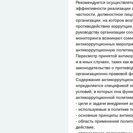
Рекомендуется осуществлять
эффективности реализации 
частности, должностное лиц
организации, на которое во
противодействию коррупции,
руководству организации соо
мониторинга возникают сом
антикоррупционных меропри
антикоррупционную политик
Пересмотр принятой антико
и в иных случаях, таких как
законодательство о противо
организационно-правовой фо
Содержание антикоррупцион
определяется спецификой э
условий, в которых она функ
антикоррупционной политик
- цели и задачи внедрения 
- используемые в политике 
- основные принципы антико
- область применения полит
действие;