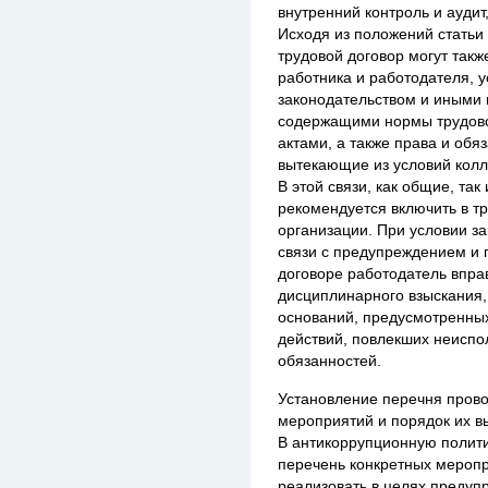
внутренний контроль и аудит, 
Исходя из положений статьи
трудовой договор могут такж
работника и работодателя, 
законодательством и иными
содержащими нормы трудово
актами, а также права и обя
вытекающие из условий колл
В этой связи, как общие, та
рекомендуется включить в т
организации. При условии з
связи с предупреждением и 
договоре работодатель впра
дисциплинарного взыскания,
оснований, предусмотренны
действий, повлекших неиспо
обязанностей.
Установление перечня пров
мероприятий и порядок их 
В антикоррупционную полити
перечень конкретных меропр
реализовать в целях предуп