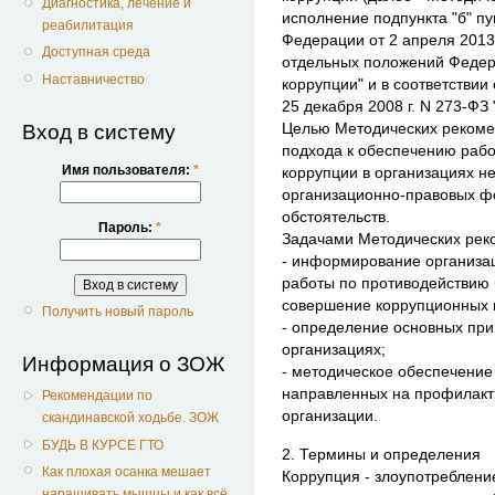
Диагностика, лечение и
исполнение подпункта "б" пу
реабилитация
Федерации от 2 апреля 2013 
Доступная среда
отдельных положений Федер
Наставничество
коррупции" и в соответствии
25 декабря 2008 г. N 273-ФЗ
Целью Методических рекоме
Вход в систему
подхода к обеспечению рабо
Имя пользователя:
*
коррупции в организациях н
организационно-правовых ф
обстоятельств.
Пароль:
*
Задачами Методических рек
- информирование организа
работы по противодействию 
совершение коррупционных 
Получить новый пароль
- определение основных при
организациях;
Информация о ЗОЖ
- методическое обеспечение
направленных на профилакти
Рекомендации по
организации.
скандинавской ходьбе. ЗОЖ
БУДЬ В КУРСЕ ГТО
2. Термины и определения
Как плохая осанка мешает
Коррупция - злоупотреблени
наращивать мышцы и как всё