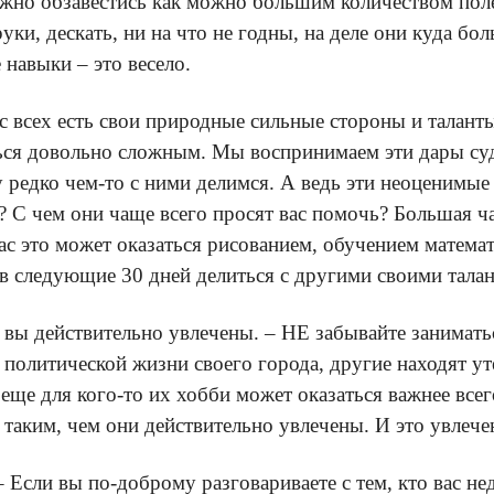
жно обзавестись как можно большим количеством полез
 руки, дескать, ни на что не годны, на деле они куда 
 навыки – это весело.
ас всех есть свои природные сильные стороны и талан
аться довольно сложным. Мы воспринимаем эти дары суд
едко чем-то с ними делимся. А ведь эти неоценимые 
с? С чем они чаще всего просят вас помочь? Большая ч
вас это может оказаться рисованием, обучением матема
 в следующие 30 дней делиться с другими своими тала
м вы действительно увлечены. – НЕ забывайте занимат
олитической жизни своего города, другие находят уте
е для кого-то их хобби может оказаться важнее всего
 таким, чем они действительно увлечены. И это увлече
 – Если вы по-доброму разговариваете с тем, кто вас не