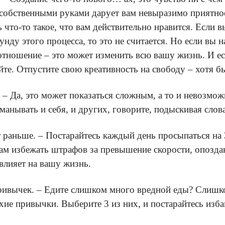
о собственными руками дарует вам невыразимо приятн
что-то такое, что вам действительно нравится. Если 
нду этого процесса, то это не считается. Но если вы н
у отношение – это может изменить всю вашу жизнь. И е
йте. Отпустите свою креативность на свободу – хотя б
 – Да, это может показаться сложным, а то и невозмож
анывать и себя, и других, говорите, подыскивая слова
 раньше. – Постарайтесь каждый день просыпаться на 
ам избежать штрафов за превышение скорости, опозда
овлияет на вашу жизнь.
привычек. – Едите слишком много вредной еды? Слишк
хие привычки. Выберите 3 из них, и постарайтесь изба