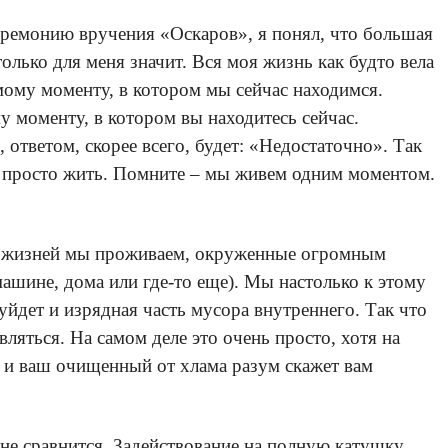
церемонию вручения «Оскаров», я понял, что большая
лько для меня значит. Вся моя жизнь как будто вела
амому моменту, в котором мы сейчас находимся.
му моменту, в котором вы находитесь сейчас.
ответом, скорее всего, будет: «Недостаточно». Так
бы просто жить. Помните – мы живем одним моментом.
ших жизней мы проживаем, окруженные огромным
ашине, дома или где-то еще). Мы настолько к этому
 уйдет и изрядная часть мусора внутреннего. Так что
яться. На самом деле это очень просто, хотя на
, и ваш очищенный от хлама разум скажет вам
м не сравнится. Задействование на полную катушку