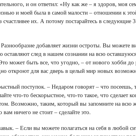
тельного, и он ответил: «Ну как же – я здоров, моя се
изнью и моей была в самой малости – отношении к это
аз счастливее их. А потому постарайтесь в следующие
– Разнообразие добавляет жизни остроты. Вы можете ви
ю оставляют след в нашем сознании на всю оставшуюс
то может быть все, что угодно, – от нового хобби до 
здно откроют для вас дверь в целый мир новых возмож
рыстный поступок. – Недаром говорят – что посеешь, 
йте что-то бескорыстное, что-то такое, что сделает к
том. Возможно, таким, который вы запомните на всю 
 вам ничего не стоит – сделайте это.
авык. – Если вы можете полагаться на себя в любой с