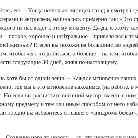
тесь ею. – Когда несколько месяцев назад я смотрел 
ерами и актрисами, начинались примерно так: «Это сто
ждого из нас ведет к этому моменту. Да-да, к этому с
и – плохое, хорошее и нейтральное – привело вас к то
воей жизнью? И если вы похожи на большинство людей, 
том, чтобы чего-то добиться, и больше – на том, что
овести следующие 30 дней, живя по-настоящему.
день хотя бы от одной вещи. – Каждое мгновение на
но, где мы в это мгновение находимся (на работе, в м
ет. Но если вы расчистите внешний мусор, вместе с ним
ому предмету и тем или иным способом от него избавл
или поздно вы избавитесь от вашего «синдрома белки»
е. – Создание чего-то нового… ах, это чувство ни с че