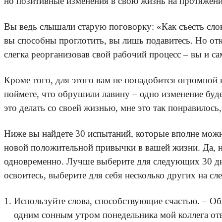
но позитивные изменения в свою жизнь на протяжени
Вы ведь слышали старую поговорку: «Как съесть слон
вы способны проглотить, вы лишь подавитесь. Но отк
слегка реорганизовав свой рабочий процесс – вы и са
Кроме того, для этого вам не понадобится огромной и
поймете, что обрушили лавину – одно изменение будет
это делать со своей жизнью, мне это так понравилос
Ниже вы найдете 30 испытаний, которые вполне можно
новой положительной привычки в вашей жизни. Да, не
одновременно. Лучше выберите для следующих 30 дне
освоитесь, выберите для себя несколько других на с
Используйте слова, способствующие счастью. – Об
одним сонным утром понедельника мой коллега отв