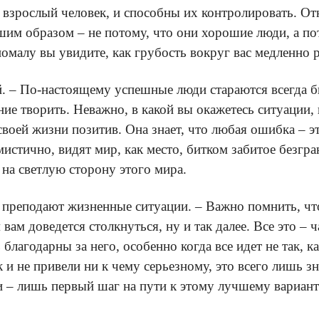
у взрослый человек, и способны их контролировать. О
чшим образом – не потому, что они хорошие люди, а по
малу вы увидите, как грубость вокруг вас медленно р
й. – По-настоящему успешные люди стараются всегда б
ние творить. Неважно, в какой вы окажетесь ситуации,
воей жизни позитив. Она знает, что любая ошибка – э
мистично, видят мир, как место, битком забитое безг
на светлую сторону этого мира.
м преподают жизненные ситуации. – Важно помнить, что
м вам доведется столкнуться, ну и так далее. Все это 
благодарны за него, особенно когда все идет не так, ка
 и не привели ни к чему серьезному, это всего лишь з
и – лишь первый шаг на пути к этому лучшему вариант