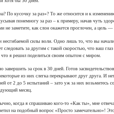
и хотя бы 30 дней.
а? По кусочку за раз»? То же относится и к изменени
усывая понемногу за раз – к примеру, начав чуть здор
ми не заметите, как слон окажется проглочен, а цель —
 несгибаемой силы воли. Одно лишь то, что вы начали 
 следовать за другим с такой скоростью, что ваш глаз 
ь, что я решил поделиться своим опытом с миром.
 завершить за срок в 30 дней. Готов засвидетельствов
которые из них слегка перекрывают друг друга. И нет,
й от 2 до 5 испытаний – зато уж за них возьмитесь с
ледующий месяц.
ычно, когда я спрашиваю кого-то «Как ты», мне отве
етил на подобный вопрос «Просто замечательно»! Это 